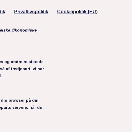
tik
Privatlivspolitik
Cookiepolitik (EU)
opæiske Økonomiske
es og andre relaterede
 af tredjepart, vi har
d.
i din browser på din
eparts servere, når du