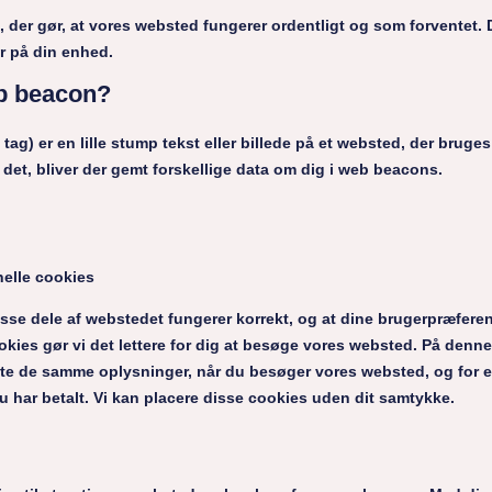
e, der gør, at vores websted fungerer ordentligt og som forventet.
er på din enhed.
eb beacon?
tag) er en lille stump tekst eller billede på et websted, der bruges 
 det, bliver der gemt forskellige data om dig i web beacons.
nelle cookies
isse dele af webstedet fungerer korrekt, og at dine brugerpræferen
ookies gør vi det lettere for dig at besøge vores websted. På den
te de samme oplysninger, når du besøger vores websted, og for e
du har betalt. Vi kan placere disse cookies uden dit samtykke.