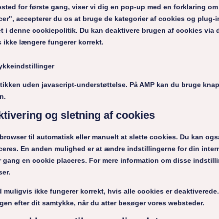
ted for første gang, viser vi dig en pop-up med en forklaring om
er", accepterer du os at bruge de kategorier af cookies og plug-i
 i denne cookiepolitik. Du kan deaktivere brugen af ​​cookies vi
 ikke længere fungerer korrekt.
ykkeindstillinger
itikken uden javascript-understøttelse. På AMP kan du bruge kna
n.
ktivering og sletning af cookies
rowser til automatisk eller manuelt at slette cookies. Du kan også
ceres. En anden mulighed er at ændre indstillingerne for din inte
gang en cookie placeres. For mere information om disse indstillin
ser.
muligvis ikke fungerer korrekt, hvis alle cookies er deaktiverede. 
igen efter dit samtykke, når du atter besøger vores websteder.