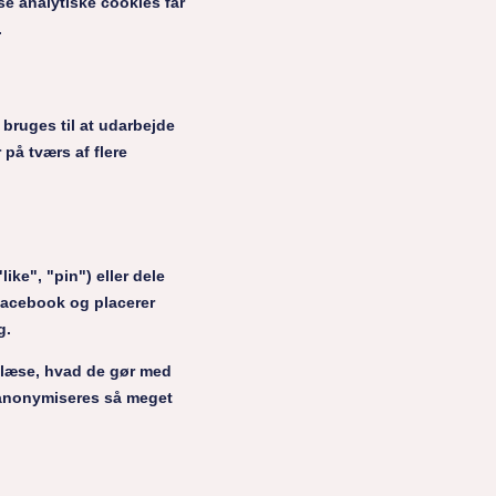
se analytiske cookies får
.
 bruges til at udarbejde
på tværs af flere
ike", "pin") eller dele
 Facebook og placerer
g.
 læse, hvad de gør med
, anonymiseres så meget