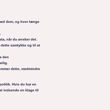
e med dem, og hvor længe
.
data, når du ønsker det.
 dette samtykke og til at
ra den
rlig.
rkommer dette, medmindre
olitik. Hvis du har en
at indsende en klage til