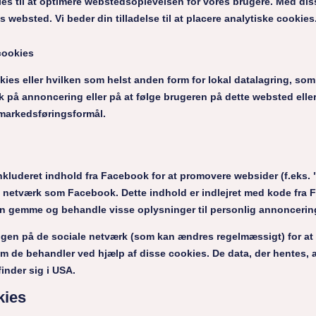
ies til at optimere webstedsoplevelsen for vores brugere. Med dis
res websted. Vi beder din tilladelse til at placere analytiske cookies
cookies
kies eller hvilken som helst anden form for lokal datalagring, som
k på annoncering eller på at følge brugeren på dette websted eller 
markedsføringsformål.
kluderet indhold fra Facebook for at promovere websider (f.eks. "l
le netværk som Facebook. Dette indhold er indlejret med kode fra
an gemme og behandle visse oplysninger til personlig annoncerin
ngen på de sociale netværk (som kan ændres regelmæssigt) for at
om de behandler ved hjælp af disse cookies. De data, der hentes
inder sig i USA.
kies