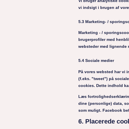
Vi bruger analytiske cook
vi indsigt i brugen af ​​vo
5.3 Marketing- / sporings
Marketing - / sporingscoo
brugerprofiler med henbli
websteder med lignende 
5.4 Sociale medier
På vores websted har vi in
(f.eks. "tweet") på socia
cookies. Dette indhold k
Læs fortrolighedserklæri
dine (personlige) data, s
som muligt. Facebook bef
6. Placerede coo