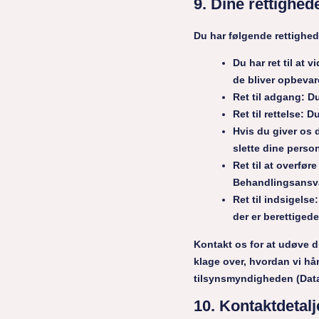
9. Dine rettighed
Du har følgende rettighed
Du har ret til at
de bliver opbevar
Ret til adgang: Du
Ret til rettelse: D
Hvis du giver os d
slette dine person
Ret til at overfør
Behandlingsansvar
Ret til indsigels
der er berettiged
Kontakt os for at udøve d
klage over, hvordan vi hån
tilsynsmyndigheden (Data
10. Kontaktdetalj