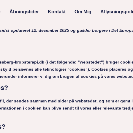
e
Åbningstider
Kontakt
Om Mig
Aflysningspoli
 sidst opdateret 12. december 2025 og gælder borgere i Det Eur
essberg-kropsterapi.dk
(i det følgende: "webstedet") bruger cooki
skyld benævnes alle teknologier "cookies"). Cookies placeres også
erunder informerer vi dig om brugen af ​​cookies på vores webste
es?
st fil, der sendes sammen med sider på webstedet, og som er gemt 
rmationen i cookien kan blive sendt til vores eller relevante tredj
s?