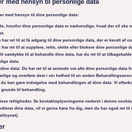
er med hensyn til personlige data
er med hensyn til dine personlige data:
 vide, hvorfor dine personlige data er nødvendige, hvad der vil sk
et.
 har ret til at få adgang til dine personlige data, der er kendt af os
u har ret til at supplere, rette, slette eller blokere dine personlige 
it samtykke til at behandle dine data, har du ret til at tilbagekalde
lige data.
e dine data: Du har ret til at anmode om alle dine personlige data f
lige og overføre dem i sin helhed til en anden Behandlingsansva
e: du kan gøre indsigelse mod behandlingen af ​​dine data. Vi efte
e grunde til behandling.
isse rettigheder. Se kontaktoplysningerne nederst i denne cookiep
dterer dine data, vil vi gerne høre fra dig, men du har også ret til 
tilsynet).
er